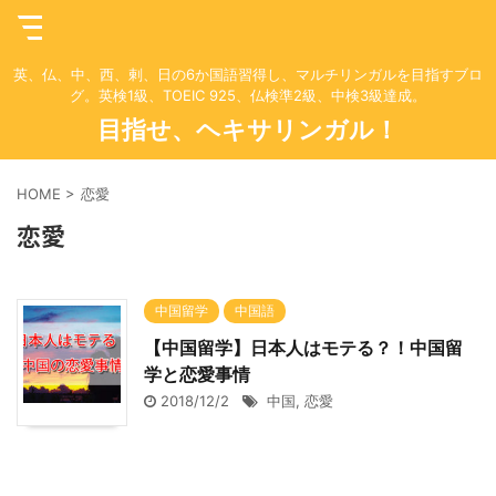
英、仏、中、西、剌、日の6か国語習得し、マルチリンガルを目指すブロ
グ。英検1級、TOEIC 925、仏検準2級、中検3級達成。
目指せ、ヘキサリンガル！
HOME
>
恋愛
恋愛
中国留学
中国語
【中国留学】日本人はモテる？！中国留
学と恋愛事情
2018/12/2
中国
,
恋愛