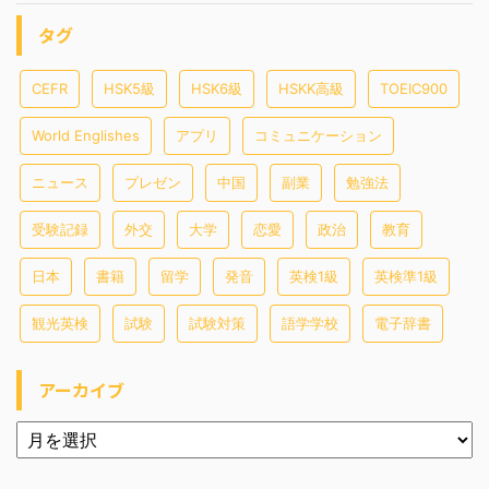
タグ
CEFR
HSK5級
HSK6級
HSKK高級
TOEIC900
World Englishes
アプリ
コミュニケーション
ニュース
プレゼン
中国
副業
勉強法
受験記録
外交
大学
恋愛
政治
教育
日本
書籍
留学
発音
英検1級
英検準1級
観光英検
試験
試験対策
語学学校
電子辞書
アーカイブ