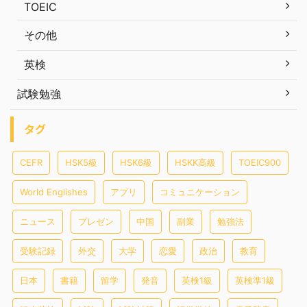
TOEIC
その他
英検
試験勉強
タグ
CEFR
HSK5級
HSK6級
HSKK高級
TOEIC900
World Englishes
アプリ
コミュニケーション
ニュース
プレゼン
中国
副業
勉強法
受験記録
外交
大学
恋愛
政治
教育
日本
書籍
留学
発音
英検1級
英検準1級