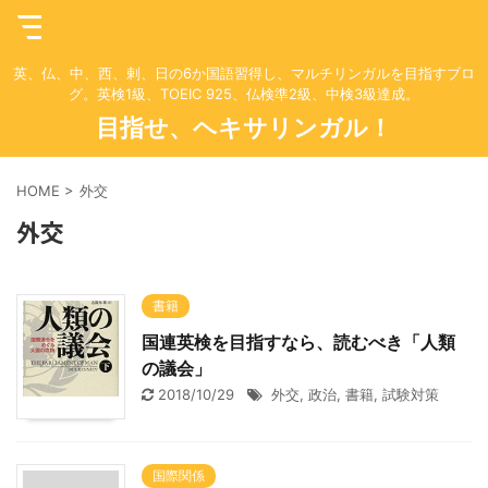
英、仏、中、西、剌、日の6か国語習得し、マルチリンガルを目指すブロ
グ。英検1級、TOEIC 925、仏検準2級、中検3級達成。
目指せ、ヘキサリンガル！
HOME
>
外交
外交
書籍
国連英検を目指すなら、読むべき「人類
の議会」
2018/10/29
外交
,
政治
,
書籍
,
試験対策
国際関係