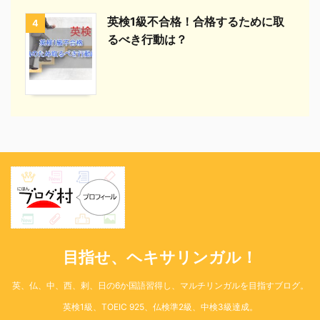
英検1級不合格！合格するために取
4
るべき行動は？
目指せ、ヘキサリンガル！
英、仏、中、西、剌、日の6か国語習得し、マルチリンガルを目指すブログ。
英検1級、TOEIC 925、仏検準2級、中検3級達成。