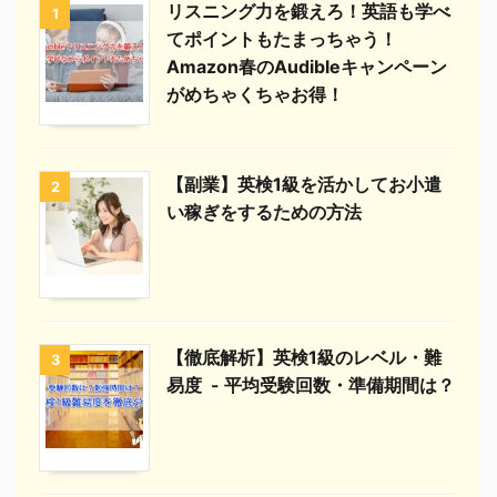
リスニング力を鍛えろ！英語も学べ
1
てポイントもたまっちゃう！
Amazon春のAudibleキャンペーン
がめちゃくちゃお得！
【副業】英検1級を活かしてお小遣
2
い稼ぎをするための方法
【徹底解析】英検1級のレベル・難
3
易度 - 平均受験回数・準備期間は？