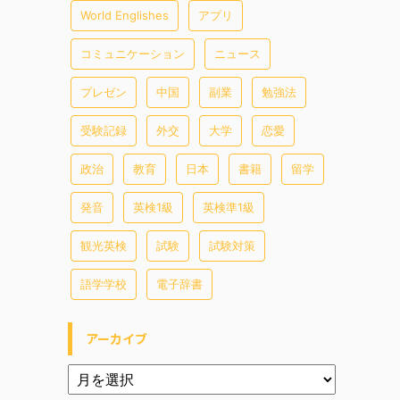
World Englishes
アプリ
コミュニケーション
ニュース
プレゼン
中国
副業
勉強法
受験記録
外交
大学
恋愛
政治
教育
日本
書籍
留学
発音
英検1級
英検準1級
観光英検
試験
試験対策
語学学校
電子辞書
アーカイブ