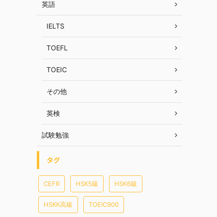
英語
IELTS
TOEFL
TOEIC
その他
英検
試験勉強
タグ
CEFR
HSK5級
HSK6級
HSKK高級
TOEIC900