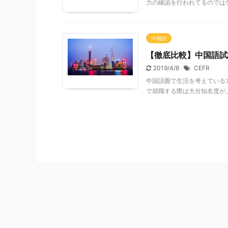
力の確認を行われてるのではない
中国語
【徹底比較】中国語試験
2019/4/8
CEFR
中国語圏で生活を考えている
で就職する際は大分知名度が上