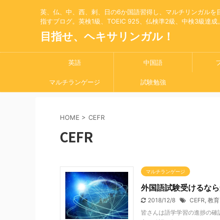
英、仏、中、西、剌、日の6か国語習得し、マルチリンガルを
指すブログ。英検1級、TOEIC 925、仏検準2級、中検3級達成
目指せ、ヘキサリンガル！
英語
中国語
マルチランゲージ
試験勉強
HOME
>
CEFR
CEFR
マルチランゲージ
外国語試験受けるなら
2018/12/8
CEFR
,
教育
皆さんは語学学習の進捗の確