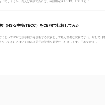
でしょうか。例えば英語であれば、英語検定やTOEIC、TOEFLとい ...
（HSK/中検/TECC）をCEFRで比較してみた
方にとってHSKは語学能力を証明する試験として最も重要な試験ですね。対して日
がってきたとはいえHSKは若干の説明が必要だったりします。日本ではH ...