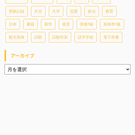
受験記録
外交
大学
恋愛
政治
教育
日本
書籍
留学
発音
英検1級
英検準1級
観光英検
試験
試験対策
語学学校
電子辞書
アーカイブ