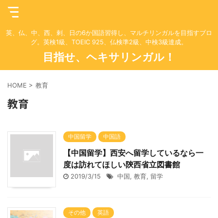
英、仏、中、西、剌、日の6か国語習得し、マルチリンガルを目指すブロ
グ。英検1級、TOEIC 925、仏検準2級、中検3級達成。
目指せ、ヘキサリンガル！
HOME
>
教育
教育
中国留学
中国語
【中国留学】西安へ留学しているなら一
度は訪れてほしい陝西省立図書館
2019/3/15
中国
,
教育
,
留学
その他
英語