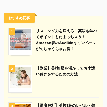
おすすめ記事
リスニング力を鍛えろ！英語も学べ
1
てポイントもたまっちゃう！
Amazon春のAudibleキャンペーン
がめちゃくちゃお得！
【副業】英検1級を活かしてお小遣
2
い稼ぎをするための方法
【徹底解析】英検1級のレベル・難
3