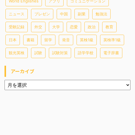
World Englishes
アプリ
コミュニケーション
ニュース
プレゼン
中国
副業
勉強法
受験記録
外交
大学
恋愛
政治
教育
日本
書籍
留学
発音
英検1級
英検準1級
観光英検
試験
試験対策
語学学校
電子辞書
アーカイブ