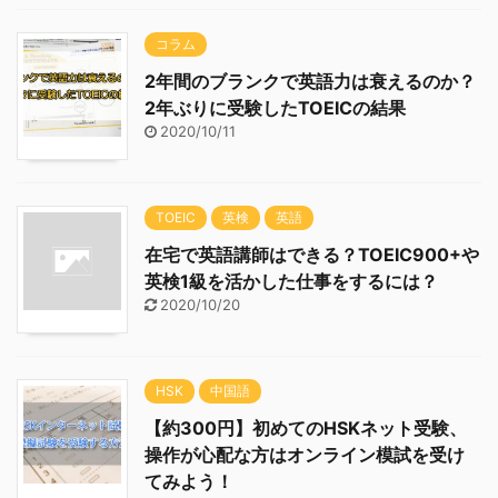
コラム
2年間のブランクで英語力は衰えるのか？
2年ぶりに受験したTOEICの結果
2020/10/11
TOEIC
英検
英語
在宅で英語講師はできる？TOEIC900+や
英検1級を活かした仕事をするには？
2020/10/20
HSK
中国語
【約300円】初めてのHSKネット受験、
操作が心配な方はオンライン模試を受け
てみよう！