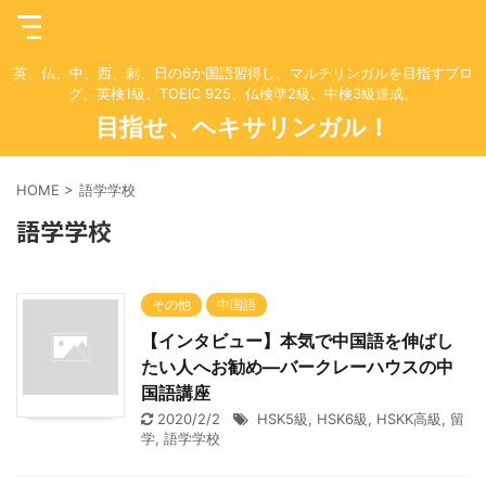
英、仏、中、西、剌、日の6か国語習得し、マルチリンガルを目指すブロ
グ。英検1級、TOEIC 925、仏検準2級、中検3級達成。
目指せ、ヘキサリンガル！
HOME
>
語学学校
語学学校
その他
中国語
【インタビュー】本気で中国語を伸ばし
たい人へお勧め―バークレーハウスの中
国語講座
2020/2/2
HSK5級
,
HSK6級
,
HSKK高級
,
留
学
,
語学学校