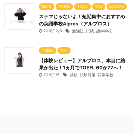
IELTS
TOEFL
TOEIC
英語
試験勉強
ステマじゃないよ！短期集中におすすめ
の英語学校Alpros（アルプロス）
2018/12/8
勉強法
,
試験
,
語学学校
TOEFL
英語
【体験レビュー】アルプロス、本当に結
果が出た！1ヵ月でTOEFL 60が77へ！
2019/1/5
試験
,
試験対策
,
語学学校