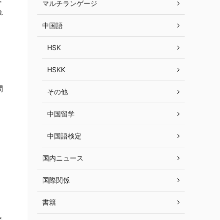
マルチランゲージ
れ
中国語
HSK
HSKK
問
その他
中国留学
中国語検定
国内ニュース
国際関係
書籍