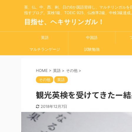
英、仏、中、西、剌、日の6か国語習得し、マルチリンガルを
指すブログ。英検1級、TOEIC 925、仏検準2級、中検3級達成
目指せ、ヘキサリンガル！
英語
中国語
マルチランゲージ
試験勉強
HOME
>
英語
>
その他
>
その他
英語
観光英検を受けてきたー結
2018年12月7日