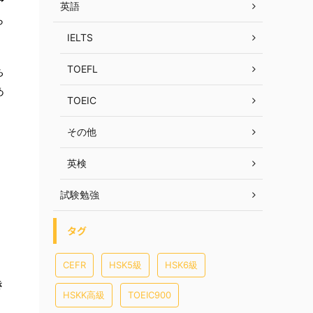
予
英語
ら
IELTS
TOEFL
ち
あ
TOEIC
その他
英検
試験勉強
タグ
CEFR
HSK5級
HSK6級
き
HSKK高級
TOEIC900