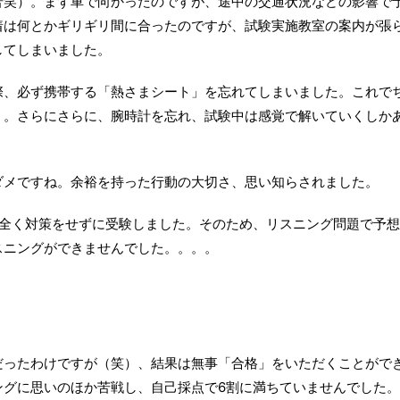
苦笑）。まず車で向かったのですが、途中の交通状況などの影響で
着は何とかギリギリ間に合ったのですが、試験実施教室の案内が張
してしまいました。
際、必ず携帯する「熱さまシート」を忘れてしまいました。これで
）。さらにさらに、腕時計を忘れ、試験中は感覚で解いていくしか
ダメですね。余裕を持った行動の大切さ、思い知らされました。
、全く対策をせずに受験しました。そのため、リスニング問題で予想
スニングができませんでした。。。。
だったわけですが（笑）、結果は無事「合格」をいただくことがで
ングに思いのほか苦戦し、自己採点で6割に満ちていませんでした。