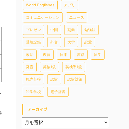
World Englishes
アプリ
コミュニケーション
ニュース
プレゼン
中国
副業
勉強法
受験記録
外交
大学
恋愛
政治
教育
日本
書籍
留学
発音
英検1級
英検準1級
観光英検
試験
試験対策
し
語学学校
電子辞書
アーカイブ
採