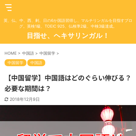
英、仏、中、西、剌、日の6か国語習得し、マルチリンガルを目指すブロ
グ。英検1級、TOEIC 925、仏検準2級、中検3級達成。
目指せ、ヘキサリンガル！
HOME
>
中国語
>
中国留学
>
中国留学
中国語
【中国留学】中国語はどのぐらい伸びる？
必要な期間は？
2018年12月9日