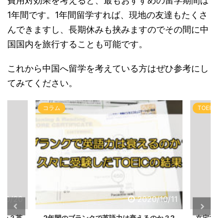
費用対効果を考えると、最もおすすめの留学期間は
1年間です。1年間留学すれば、現地の友達もたくさ
んできますし、長期休みも挟みますのでその間に中
国国内を旅行することも可能です。
これから中国へ留学を考えている方はぜひ参考にし
てみてください。
コラム
TOEIC
/10/20
2020/10/11
早い？英
2年間のブランクで英語力は衰えるのか？2
在宅で