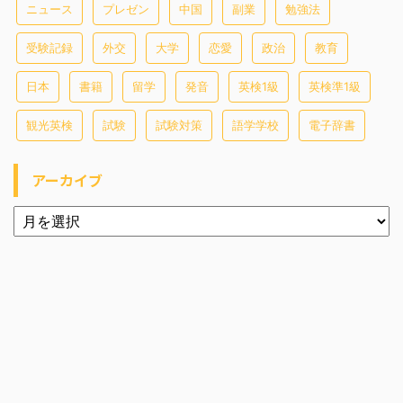
ニュース
プレゼン
中国
副業
勉強法
受験記録
外交
大学
恋愛
政治
教育
日本
書籍
留学
発音
英検1級
英検準1級
観光英検
試験
試験対策
語学学校
電子辞書
アーカイブ