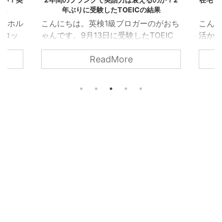
解説
年ぶりに受験したTOEICの結果
検
1級ホル
こんにちは。英検1級ブロガーのがおち
こん
ーロッ
ゃんです。9月13日に受験したTOEIC
活か
英語が
の結果が発表されました。完全ではな
人にお
ReadMore
単とい
いものの、2018年8月以来、英語から
本的に
際のと
は実に2年以上のブランクを経たうえで
師と
ホルダ
のTOEIC試験だったわけですが、結果
粛要
ていき
は935点で、過去最高であった925点
いる
ンス語は
を10点上回ることができました。 試験
ればな
どうな
結果では英語力の維持が証明された形
京を
たこと
となりますが、実際のところどうだっ
宣言
 まず、
たのか、久々にコラムのような形で記
なら
ス語は
事にしていきます。 内容としては、次
ね。
語学的
のような形です 2年間のブランクを経
いま
いま
た、3年ぶりTOEIC受験の感想と結果
にテ
...
りませ