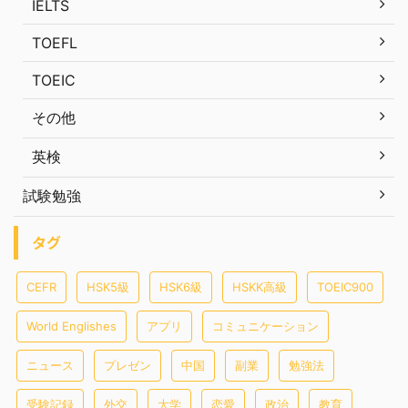
IELTS
TOEFL
TOEIC
その他
英検
試験勉強
タグ
CEFR
HSK5級
HSK6級
HSKK高級
TOEIC900
World Englishes
アプリ
コミュニケーション
ニュース
プレゼン
中国
副業
勉強法
受験記録
外交
大学
恋愛
政治
教育