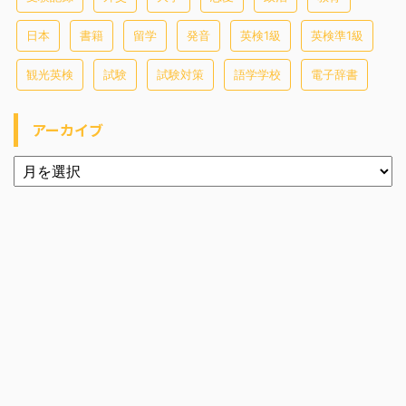
日本
書籍
留学
発音
英検1級
英検準1級
観光英検
試験
試験対策
語学学校
電子辞書
アーカイブ