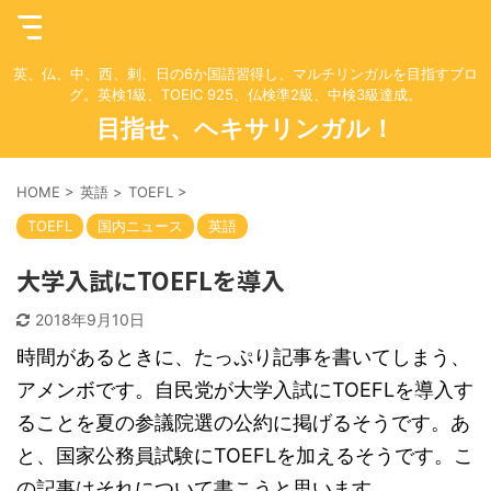
英、仏、中、西、剌、日の6か国語習得し、マルチリンガルを目指すブロ
グ。英検1級、TOEIC 925、仏検準2級、中検3級達成。
目指せ、ヘキサリンガル！
HOME
>
英語
>
TOEFL
>
TOEFL
国内ニュース
英語
大学入試にTOEFLを導入
2018年9月10日
時間があるときに、たっぷり記事を書いてしまう、
アメンボです。自民党が大学入試にTOEFLを導入す
ることを夏の参議院選の公約に掲げるそうです。あ
と、国家公務員試験にTOEFLを加えるそうです。こ
の記事はそれについて書こうと思います。