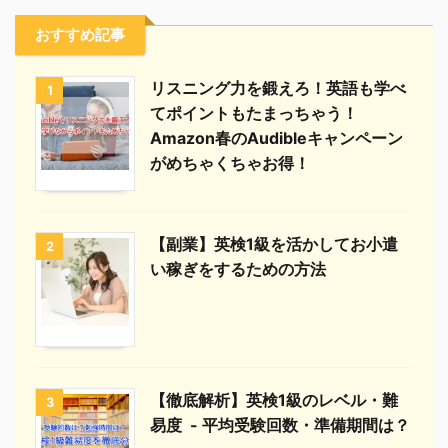
おすすめ記事
リスニング力を鍛えろ！英語も学べ
1
てポイントもたまっちゃう！
Amazon春のAudibleキャンペーン
がめちゃくちゃお得！
【副業】英検1級を活かしてお小遣
2
い稼ぎをするための方法
【徹底解析】英検1級のレベル・難
3
易度 - 平均受験回数・準備期間は？