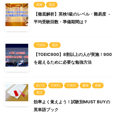
英検
英語
【徹底解析】英検1級のレベル・難易度 -
平均受験回数・準備期間は？
TOEIC
英語
【TOEIC900】8割以上の人が実施！900
を超えるために必要な勉強方法
IELTS
TOEFL
TOEIC
書籍
英検
英語
効率よく覚えよう！試験別MUST BUYの
英単語ブック