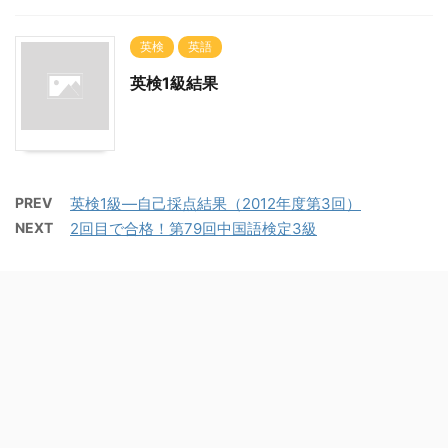
英検
英語
英検1級結果
PREV
英検1級―自己採点結果（2012年度第3回）
NEXT
2回目で合格！第79回中国語検定3級