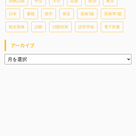
受験記録
外交
大学
恋愛
政治
教育
日本
書籍
留学
発音
英検1級
英検準1級
観光英検
試験
試験対策
語学学校
電子辞書
アーカイブ