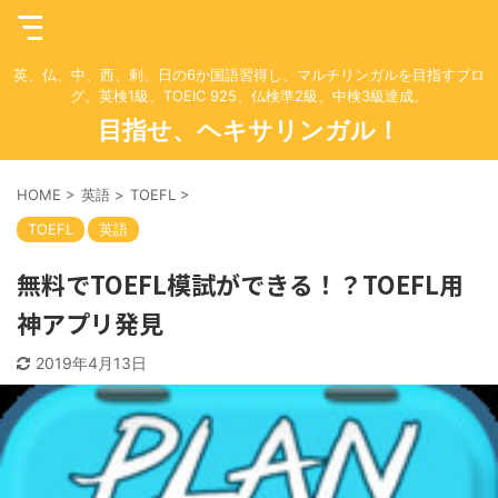
英、仏、中、西、剌、日の6か国語習得し、マルチリンガルを目指すブロ
グ。英検1級、TOEIC 925、仏検準2級、中検3級達成。
目指せ、ヘキサリンガル！
HOME
>
英語
>
TOEFL
>
TOEFL
英語
無料でTOEFL模試ができる！？TOEFL用
神アプリ発見
2019年4月13日