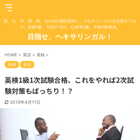
英、仏、中、西、剌、日の6か国語習得し、マルチリンガルを目指すブロ
グ。英検1級、TOEIC 925、仏検準2級、中検3級達成。
目指せ、ヘキサリンガル！
HOME
>
英語
>
英検
>
英検
英語
英検1級1次試験合格、これをやれば2次試
験対策もばっちり！？
2019年4月11日