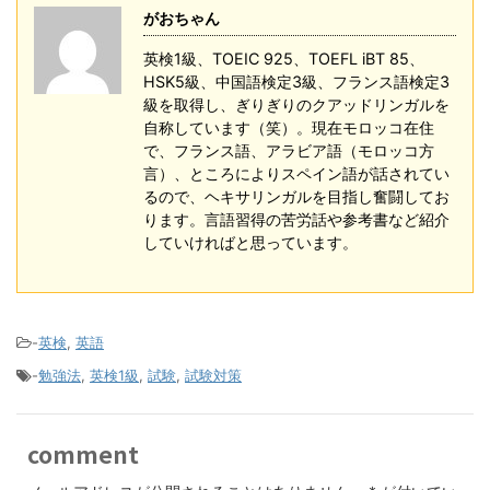
がおちゃん
英検1級、TOEIC 925、TOEFL iBT 85、
HSK5級、中国語検定3級、フランス語検定3
級を取得し、ぎりぎりのクアッドリンガルを
自称しています（笑）。現在モロッコ在住
で、フランス語、アラビア語（モロッコ方
言）、ところによりスペイン語が話されてい
るので、ヘキサリンガルを目指し奮闘してお
ります。言語習得の苦労話や参考書など紹介
していければと思っています。
-
英検
,
英語
-
勉強法
,
英検1級
,
試験
,
試験対策
comment