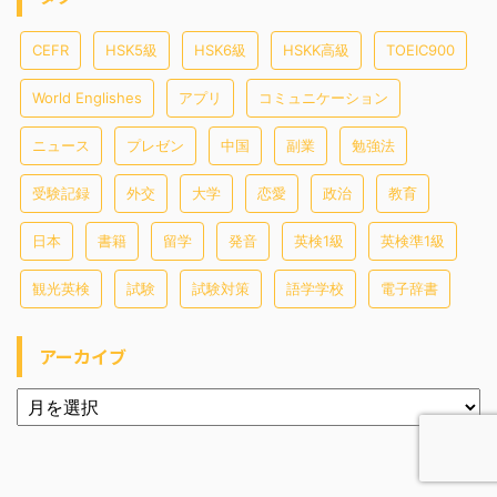
CEFR
HSK5級
HSK6級
HSKK高級
TOEIC900
World Englishes
アプリ
コミュニケーション
ニュース
プレゼン
中国
副業
勉強法
受験記録
外交
大学
恋愛
政治
教育
日本
書籍
留学
発音
英検1級
英検準1級
観光英検
試験
試験対策
語学学校
電子辞書
アーカイブ