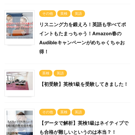
その他
英検
英語
リスニング力を鍛えろ！英語も学べてポ
イントもたまっちゃう！Amazon春の
Audibleキャンペーンがめちゃくちゃお
得！
英検
英語
【初受験】英検1級を受験してきました！
その他
英検
英語
【データで解析】英検1級はネイティブで
も合格が難しいというのは本当？！