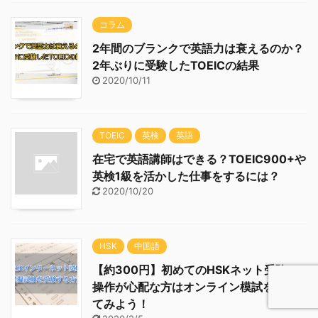
コラム
2年間のブランクで英語力は衰えるのか？
2年ぶりに受験したTOEICの結果
2020/10/11
TOEIC
英検
英語
在宅で英語講師はできる？TOEIC900+や
英検1級を活かした仕事をするには？
2020/10/20
HSK
中国語
【約300円】初めてのHSKネット受験、
操作が心配な方はオンライン模試を受け
てみよう！