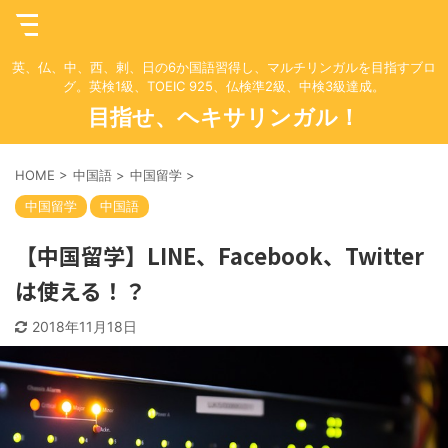
英、仏、中、西、剌、日の6か国語習得し、マルチリンガルを目指すブロ
グ。英検1級、TOEIC 925、仏検準2級、中検3級達成。
目指せ、ヘキサリンガル！
HOME
>
中国語
>
中国留学
>
中国留学
中国語
【中国留学】LINE、Facebook、Twitter
は使える！？
2018年11月18日