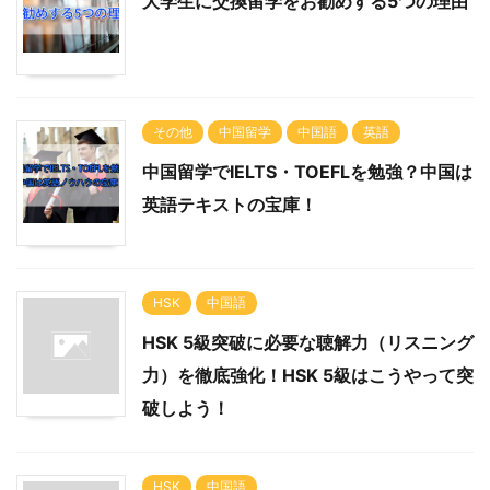
大学生に交換留学をお勧めする5つの理由
その他
中国留学
中国語
英語
中国留学でIELTS・TOEFLを勉強？中国は
英語テキストの宝庫！
HSK
中国語
HSK 5級突破に必要な聴解力（リスニング
力）を徹底強化！HSK 5級はこうやって突
破しよう！
HSK
中国語