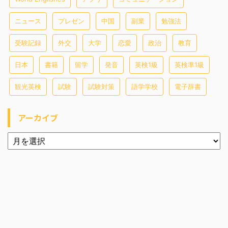
ニュース
プレゼン
中国
副業
勉強法
受験記録
外交
大学
恋愛
政治
教育
日本
書籍
留学
発音
英検1級
英検準1級
観光英検
試験
試験対策
語学学校
電子辞書
アーカイブ