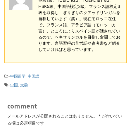
英検1級、TOEIC 925、TOEFL iBT 85、
HSK5級、中国語検定3級、フランス語検定3
級を取得し、ぎりぎりのクアッドリンガルを
自称しています（笑）。現在モロッコ在住
で、フランス語、アラビア語（モロッコ方
言）、ところによりスペイン語が話されてい
るので、ヘキサリンガルを目指し奮闘してお
ります。言語習得の苦労話や参考書など紹介
していければと思っています。
-
中国留学
,
中国語
-
中国
,
大学
comment
メールアドレスが公開されることはありません。
*
が付いてい
る欄は必須項目です