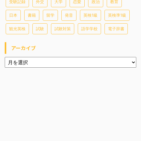
受験記録
外交
大学
恋愛
政治
教育
日本
書籍
留学
発音
英検1級
英検準1級
観光英検
試験
試験対策
語学学校
電子辞書
アーカイブ