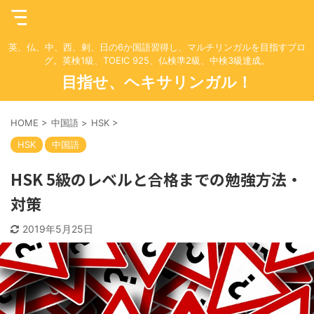
英、仏、中、西、剌、日の6か国語習得し、マルチリンガルを目指すブロ
グ。英検1級、TOEIC 925、仏検準2級、中検3級達成。
目指せ、ヘキサリンガル！
HOME
>
中国語
>
HSK
>
HSK
中国語
HSK 5級のレベルと合格までの勉強方法・
対策
2019年5月25日