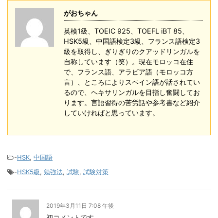
がおちゃん
英検1級、TOEIC 925、TOEFL iBT 85、
HSK5級、中国語検定3級、フランス語検定3
級を取得し、ぎりぎりのクアッドリンガルを
自称しています（笑）。現在モロッコ在住
で、フランス語、アラビア語（モロッコ方
言）、ところによりスペイン語が話されてい
るので、ヘキサリンガルを目指し奮闘してお
ります。言語習得の苦労話や参考書など紹介
していければと思っています。
-
HSK
,
中国語
-
HSK5級
,
勉強法
,
試験
,
試験対策
2019年3月11日 7:08 午後
初コメントです。